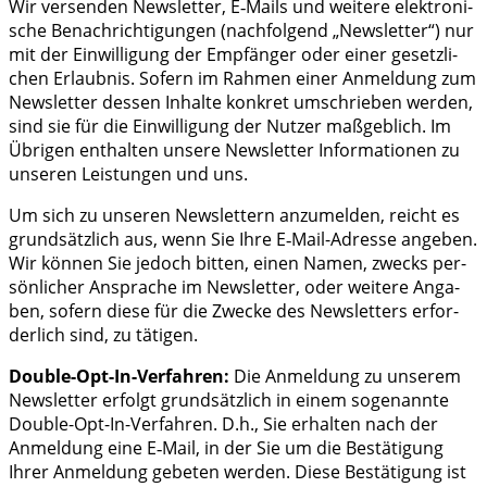
Wir ver­sen­den News­let­ter, E‑Mails und wei­te­re elek­tro­ni­
sche Benach­rich­ti­gun­gen (nach­fol­gend „News­let­ter“) nur
mit der Ein­wil­li­gung der Emp­fän­ger oder einer gesetz­li­
chen Erlaub­nis. Sofern im Rah­men einer Anmel­dung zum
News­let­ter des­sen Inhal­te kon­kret umschrie­ben wer­den,
sind sie für die Ein­wil­li­gung der Nut­zer maß­geb­lich. Im
Übri­gen ent­hal­ten unse­re News­let­ter Infor­ma­tio­nen zu
unse­ren Leis­tun­gen und uns.
Um sich zu unse­ren News­let­tern anzu­mel­den, reicht es
grund­sätz­lich aus, wenn Sie Ihre E‑Mail-Adres­se ange­ben.
Wir kön­nen Sie jedoch bit­ten, einen Namen, zwecks per­
sön­li­cher Anspra­che im News­let­ter, oder wei­te­re Anga­
ben, sofern die­se für die Zwe­cke des News­let­ters erfor­
der­lich sind, zu tätigen.
Dou­ble-Opt-In-Ver­fah­ren:
Die Anmel­dung zu unse­rem
News­let­ter erfolgt grund­sätz­lich in einem soge­nann­te
Dou­ble-Opt-In-Ver­fah­ren. D.h., Sie erhal­ten nach der
Anmel­dung eine E‑Mail, in der Sie um die Bestä­ti­gung
Ihrer Anmel­dung gebe­ten wer­den. Die­se Bestä­ti­gung ist