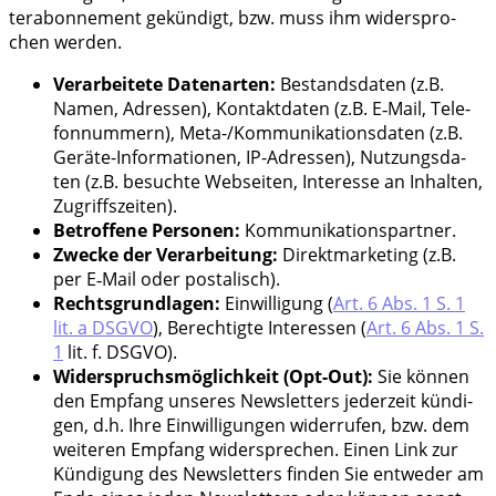
terabon­ne­ment gekün­digt, bzw. muss ihm wider­spro­
chen werden.
Ver­ar­bei­te­te Daten­ar­ten:
Bestands­da­ten (z.B.
Namen, Adres­sen), Kon­takt­da­ten (z.B. E‑Mail, Tele­
fon­num­mern), Meta-/Kom­mu­ni­ka­ti­ons­da­ten (z.B.
Gerä­te-Infor­ma­tio­nen, IP-Adres­sen), Nut­zungs­da­
ten (z.B. besuch­te Web­sei­ten, Inter­es­se an Inhal­ten,
Zugriffszeiten).
Betrof­fe­ne Per­so­nen:
Kommunikationspartner.
Zwe­cke der Ver­ar­bei­tung:
Direkt­mar­ke­ting (z.B.
per E‑Mail oder postalisch).
Rechts­grund­la­gen:
Ein­wil­li­gung (
Art. 6 Abs. 1 S. 1
lit. a DSGVO
), Berech­tig­te Inter­es­sen (
Art. 6 Abs. 1 S.
1
lit. f. DSGVO).
Wider­spruchs­mög­lich­keit (Opt-Out):
Sie kön­nen
den Emp­fang unse­res News­let­ters jeder­zeit kün­di­
gen, d.h. Ihre Ein­wil­li­gun­gen wider­ru­fen, bzw. dem
wei­te­ren Emp­fang wider­spre­chen. Einen Link zur
Kün­di­gung des News­let­ters fin­den Sie ent­we­der am