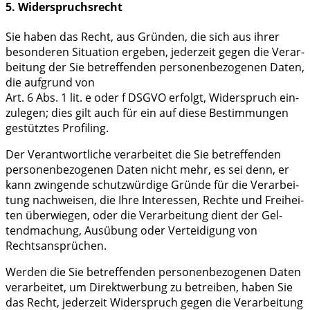
5. Widerspruchsrecht
Sie haben das Recht, aus Grün­den, die sich aus ihrer
beson­de­ren Situa­ti­on erge­ben, jeder­zeit gegen die Ver­ar­
bei­tung der Sie betref­fen­den per­so­nen­be­zo­ge­nen Daten,
die auf­grund von
Art. 6 Abs. 1 lit. e oder f DSGVO erfolgt, Wider­spruch ein­
zu­le­gen; dies gilt auch für ein auf die­se Bestim­mun­gen
gestütz­tes Profiling.
Der Ver­ant­wort­li­che ver­ar­bei­tet die Sie betref­fen­den
per­so­nen­be­zo­ge­nen Daten nicht mehr, es sei denn, er
kann zwin­gen­de schutz­wür­di­ge Grün­de für die Ver­ar­bei­
tung nach­wei­sen, die Ihre Inter­es­sen, Rech­te und Frei­hei­
ten über­wie­gen, oder die Ver­ar­bei­tung dient der Gel­
tend­ma­chung, Aus­übung oder Ver­tei­di­gung von
Rechtsansprüchen.
Wer­den die Sie betref­fen­den per­so­nen­be­zo­ge­nen Daten
ver­ar­bei­tet, um Direkt­wer­bung zu betrei­ben, haben Sie
das Recht, jeder­zeit Wider­spruch gegen die Ver­ar­bei­tung