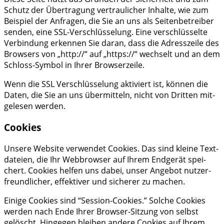
Schutz der Über­tra­gung ver­trau­li­cher Inhal­te, wie zum
Bei­spiel der Anfra­gen, die Sie an uns als Sei­ten­be­trei­ber
sen­den, eine SSL-Ver­schlüs­se­lung. Eine ver­schlüs­sel­te
Ver­bin­dung erken­nen Sie dar­an, dass die Adress­zei­le des
Brow­sers von „http://“ auf „https://“ wech­selt und an dem
Schloss-Sym­bol in Ihrer Browserzeile.
Wenn die SSL Ver­schlüs­se­lung akti­viert ist, kön­nen die
Daten, die Sie an uns über­mit­teln, nicht von Drit­ten mit­
ge­le­sen werden.
Cookies
Unse­re Web­site ver­wen­det Coo­kies. Das sind klei­ne Text­
da­tei­en, die Ihr Web­brow­ser auf Ihrem End­ge­rät spei­
chert. Coo­kies hel­fen uns dabei, unser Ange­bot nut­zer­
freund­li­cher, effek­ti­ver und siche­rer zu machen.
Eini­ge Coo­kies sind “Ses­si­on-Coo­kies.” Sol­che Coo­kies
wer­den nach Ende Ihrer Brow­ser-Sit­zung von selbst
gelöscht. Hin­ge­gen blei­ben ande­re Coo­kies auf Ihrem