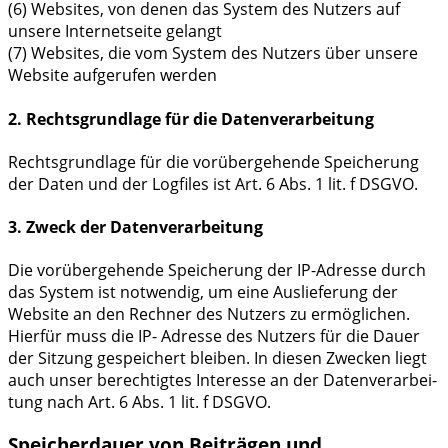
(6) Web­sites, von denen das Sys­tem des Nut­zers auf
unse­re Inter­net­sei­te gelangt
(7) Web­sites, die vom Sys­tem des Nut­zers über unse­re
Web­site auf­ge­ru­fen werden
2. Rechtsgrundlage für die Datenverarbeitung
Rechts­grund­la­ge für die vor­über­ge­hen­de Spei­che­rung
der Daten und der Log­files ist Art. 6 Abs. 1 lit. f DSGVO.
3. Zweck der Datenverarbeitung
Die vor­über­ge­hen­de Spei­che­rung der IP-Adres­se durch
das Sys­tem ist not­wen­dig, um eine Aus­lie­fe­rung der
Web­site an den Rech­ner des Nut­zers zu ermög­li­chen.
Hier­für muss die IP- Adres­se des Nut­zers für die Dau­er
der Sit­zung gespei­chert blei­ben. In die­sen Zwe­cken liegt
auch unser berech­tig­tes Inter­es­se an der Daten­ver­ar­bei­
tung nach Art. 6 Abs. 1 lit. f DSGVO.
Speicherdauer von Beiträgen und