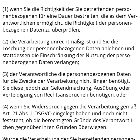
(1) wenn Sie die Rich­tig­keit der Sie betref­fen­den per­so­
nen­be­zo­ge­nen für eine Dau­er bestrei­ten, die es dem Ver­
ant­wort­li­chen ermög­licht, die Rich­tig­keit der per­so­nen­
be­zo­ge­nen Daten zu überprüfen;
(2) die Ver­ar­bei­tung unrecht­mä­ßig ist und Sie die
Löschung der per­so­nen­be­zo­ge­nen Daten ableh­nen und
statt­des­sen die Ein­schrän­kung der Nut­zung der per­so­
nen­be­zo­ge­nen Daten verlangen;
(3) der Ver­ant­wort­li­che die per­so­nen­be­zo­ge­nen Daten
für die Zwe­cke der Ver­ar­bei­tung nicht län­ger benö­tigt,
Sie die­se jedoch zur Gel­tend­ma­chung, Aus­übung oder
Ver­tei­di­gung von Rechts­an­sprü­chen benö­ti­gen, oder
(4) wenn Sie Wider­spruch gegen die Ver­ar­bei­tung gemäß
Art. 21 Abs. 1 DSGVO ein­ge­legt haben und noch nicht
fest­steht, ob die berech­tig­ten Grün­de des Ver­ant­wort­li­
chen gegen­über Ihren Grün­den überwiegen.
Wur­de die Ver­ar­bei­tung der Sie betref­fen­den per­so­nen­