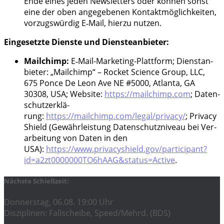
Ende eines jeden News­let­ters oder kön­nen sonst
eine der oben ange­ge­be­nen Kon­takt­mög­lich­kei­ten,
vor­zugs­wür­dig E‑Mail, hier­zu nutzen.
Ein­ge­setz­te Diens­te und Diensteanbieter:
Mailchimp:
E‑Mail-Mar­ke­ting-Platt­form; Dienst­an­
bie­ter: „Mailchimp“ – Rocket Sci­ence Group, LLC,
675 Pon­ce De Leon Ave NE #5000, Atlan­ta, GA
30308, USA; Web­site:
https://mailchimp.com
; Daten­
schutz­er­klä­
rung:
https://mailchimp.com/legal/privacy/
; Pri­va­cy
Shield (Gewähr­leis­tung Daten­schutz­ni­veau bei Ver­
ar­bei­tung von Daten in den
USA):
https://www.privacyshield.gov/participant?
id=a2zt0000000TO6hAAG&status=Active
.
Nächste Schießzeit:
Donnerstag, 06.08. 19:00 Uhr
Disziplinen: Fallscheibe, Speed/Mehrd. (BDS)