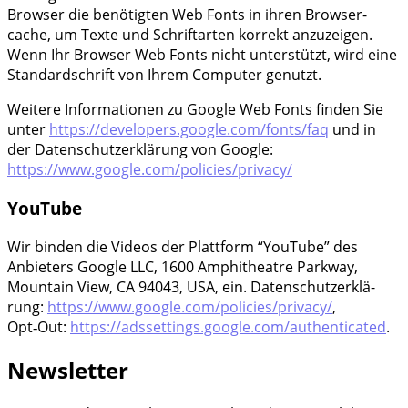
Brow­ser die benö­tig­ten Web Fonts in ihren Brow­ser­
cache, um Tex­te und Schrift­ar­ten kor­rekt anzu­zei­gen.
Wenn Ihr Brow­ser Web Fonts nicht unter­stützt, wird eine
Stan­dard­schrift von Ihrem Com­pu­ter genutzt.
Wei­te­re Infor­ma­tio­nen zu Goog­le Web Fonts fin­den Sie
unter
https://developers.google.com/fonts/faq
und in
der Daten­schutz­er­klä­rung von Goog­le:
https://www.google.com/policies/privacy/
YouTube
Wir bin­den die Vide­os der Platt­form “You­Tube” des
Anbie­ters Goog­le LLC, 1600 Amphi­theat­re Park­way,
Moun­tain View, CA 94043, USA, ein. Daten­schutz­er­klä­
rung:
https://www.google.com/policies/privacy/
,
Opt‑Out:
https://adssettings.google.com/authenticated
.
Newsletter