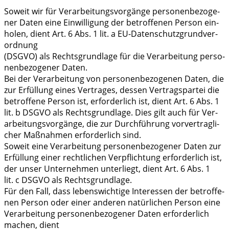
Soweit wir für Ver­ar­bei­tungs­vor­gän­ge per­so­nen­be­zo­ge­
ner Daten eine Ein­wil­li­gung der betrof­fe­nen Per­son ein­
ho­len, dient Art. 6 Abs. 1 lit. a EU-Daten­schutz­grund­ver­
ord­nung
(DSGVO) als Rechts­grund­la­ge für die Ver­ar­bei­tung per­so­
nen­be­zo­ge­ner Daten.
Bei der Ver­ar­bei­tung von per­so­nen­be­zo­ge­nen Daten, die
zur Erfül­lung eines Ver­tra­ges, des­sen Ver­trags­par­tei die
betrof­fe­ne Per­son ist, erfor­der­lich ist, dient Art. 6 Abs. 1
lit. b DSGVO als Rechts­grund­la­ge. Dies gilt auch für Ver­
ar­bei­tungs­vor­gän­ge, die zur Durch­füh­rung vor­ver­trag­li­
cher Maß­nah­men erfor­der­lich sind.
Soweit eine Ver­ar­bei­tung per­so­nen­be­zo­ge­ner Daten zur
Erfül­lung einer recht­li­chen Ver­pflich­tung erfor­der­lich ist,
der unser Unter­neh­men unter­liegt, dient Art. 6 Abs. 1
lit. c DSGVO als Rechts­grund­la­ge.
Für den Fall, dass lebens­wich­ti­ge Inter­es­sen der betrof­fe­
nen Per­son oder einer ande­ren natür­li­chen Per­son eine
Ver­ar­bei­tung per­so­nen­be­zo­ge­ner Daten erfor­der­lich
machen, dient