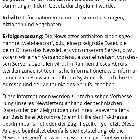
stim­mung mit dem Gesetz durch­ge­führt wurde.
Inhal­te
: Infor­ma­tio­nen zu uns, unse­ren Leis­tun­gen,
Aktio­nen und Angeboten.
Erfolgs­mes­sung
: Die News­let­ter ent­hal­ten einen soge­
nann­te „web-bea­con“, d.h., eine pixel­gro­ße Datei, die
beim Öff­nen des News­let­ters von unse­rem Ser­ver, bzw.,
sofern wir einen Ver­sand­dienst­leis­ter ein­set­zen, von des­
sen Ser­ver abge­ru­fen wird. Im Rah­men die­ses Abrufs
wer­den zunächst tech­ni­sche Infor­ma­tio­nen, wie Infor­ma­
tio­nen zum Brow­ser und Ihrem Sys­tem, als auch Ihre IP-
Adres­se und der Zeit­punkt des Abrufs, erhoben.
Die­se Infor­ma­tio­nen wer­den zur tech­ni­schen Ver­bes­se­
rung unse­res News­let­ters anhand der tech­ni­schen
Daten oder der Ziel­grup­pen und ihres Lese­ver­hal­tens
auf Basis ihrer Abruf­or­te (die mit Hil­fe der IP-Adres­se
bestimm­bar sind) oder der Zugriffs­zei­ten genutzt. Die­se
Ana­ly­se beinhal­tet eben­falls die Fest­stel­lung, ob die
News­let­ter geöff­net wer­den, wann sie geöff­net wer­den