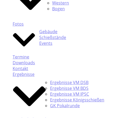
Western
Bogen
Fotos
Gebäude
Schießstände
Events
Termine
Downloads
Kontakt
Ergebnisse
Ergebnisse VM DSB
Ergebnisse VM BDS
Ergebnisse VM IPSC
Ergebnisse Königsschießen
GK Pokalrunde