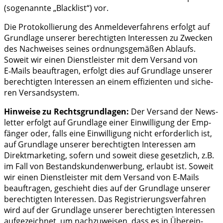
(soge­nann­te „Black­list“) vor.
Die Pro­to­kol­lie­rung des Anmel­de­ver­fah­rens erfolgt auf
Grund­la­ge unse­rer berech­tig­ten Inter­es­sen zu Zwe­cken
des Nach­wei­ses sei­nes ord­nungs­ge­mä­ßen Ablaufs.
Soweit wir einen Dienst­leis­ter mit dem Ver­sand von
E‑Mails beauf­tra­gen, erfolgt dies auf Grund­la­ge unse­rer
berech­tig­ten Inter­es­sen an einem effi­zi­en­ten und siche­
ren Versandsystem.
Hin­wei­se zu Rechts­grund­la­gen:
Der Ver­sand der News­
let­ter erfolgt auf Grund­la­ge einer Ein­wil­li­gung der Emp­
fän­ger oder, falls eine Ein­wil­li­gung nicht erfor­der­lich ist,
auf Grund­la­ge unse­rer berech­tig­ten Inter­es­sen am
Direkt­mar­ke­ting, sofern und soweit die­se gesetz­lich, z.B.
im Fall von Bestands­kun­den­wer­bung, erlaubt ist. Soweit
wir einen Dienst­leis­ter mit dem Ver­sand von E‑Mails
beauf­tra­gen, geschieht dies auf der Grund­la­ge unse­rer
berech­tig­ten Inter­es­sen. Das Regis­trie­rungs­ver­fah­ren
wird auf der Grund­la­ge unse­rer berech­tig­ten Inter­es­sen
auf­ge­zeich­net, um nach­zu­wei­sen, dass es in Über­ein­