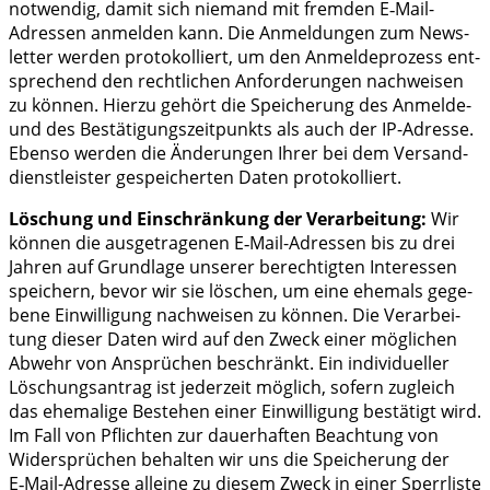
not­wen­dig, damit sich nie­mand mit frem­den E‑Mail-
Adres­sen anmel­den kann. Die Anmel­dun­gen zum News­
let­ter wer­den pro­to­kol­liert, um den Anmel­de­pro­zess ent­
spre­chend den recht­li­chen Anfor­de­run­gen nach­wei­sen
zu kön­nen. Hier­zu gehört die Spei­che­rung des Anmel­de-
und des Bestä­ti­gungs­zeit­punkts als auch der IP-Adres­se.
Eben­so wer­den die Ände­run­gen Ihrer bei dem Ver­sand­
dienst­leis­ter gespei­cher­ten Daten protokolliert.
Löschung und Ein­schrän­kung der Ver­ar­bei­tung:
Wir
kön­nen die aus­ge­tra­ge­nen E‑Mail-Adres­sen bis zu drei
Jah­ren auf Grund­la­ge unse­rer berech­tig­ten Inter­es­sen
spei­chern, bevor wir sie löschen, um eine ehe­mals gege­
be­ne Ein­wil­li­gung nach­wei­sen zu kön­nen. Die Ver­ar­bei­
tung die­ser Daten wird auf den Zweck einer mög­li­chen
Abwehr von Ansprü­chen beschränkt. Ein indi­vi­du­el­ler
Löschungs­an­trag ist jeder­zeit mög­lich, sofern zugleich
das ehe­ma­li­ge Bestehen einer Ein­wil­li­gung bestä­tigt wird.
Im Fall von Pflich­ten zur dau­er­haf­ten Beach­tung von
Wider­sprü­chen behal­ten wir uns die Spei­che­rung der
E‑Mail-Adres­se allei­ne zu die­sem Zweck in einer Sperr­lis­te