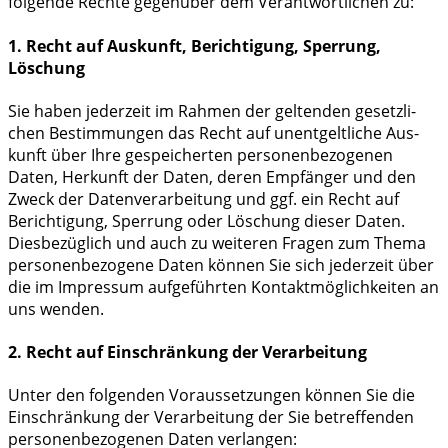
fol­gen­de Rech­te gegen­über dem Ver­ant­wort­li­chen zu:
1. Recht auf Auskunft, Berichtigung, Sperrung,
Löschung
Sie haben jeder­zeit im Rah­men der gel­ten­den gesetz­li­
chen Bestim­mun­gen das Recht auf unent­gelt­li­che Aus­
kunft über Ihre gespei­cher­ten per­so­nen­be­zo­ge­nen
Daten, Her­kunft der Daten, deren Emp­fän­ger und den
Zweck der Daten­ver­ar­bei­tung und ggf. ein Recht auf
Berich­ti­gung, Sper­rung oder Löschung die­ser Daten.
Dies­be­züg­lich und auch zu wei­te­ren Fra­gen zum The­ma
per­so­nen­be­zo­ge­ne Daten kön­nen Sie sich jeder­zeit über
die im Impres­sum auf­ge­führ­ten Kon­takt­mög­lich­kei­ten an
uns wenden.
2. Recht auf Einschränkung der Verarbeitung
Unter den fol­gen­den Vor­aus­set­zun­gen kön­nen Sie die
Ein­schrän­kung der Ver­ar­bei­tung der Sie betref­fen­den
per­so­nen­be­zo­ge­nen Daten verlangen: