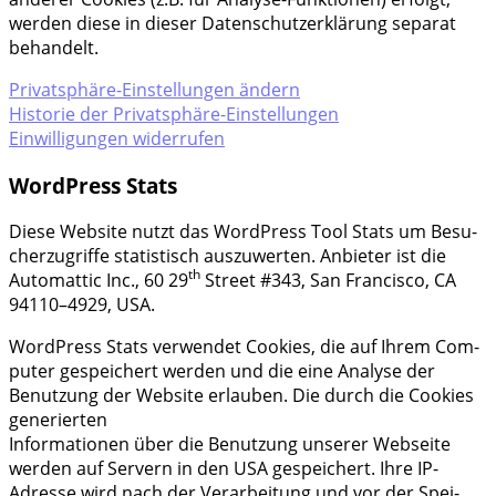
wer­den die­se in die­ser Daten­schutz­er­klä­rung sepa­rat
behandelt.
Pri­vat­sphä­re-Ein­stel­lun­gen ändern
His­to­rie der Privatsphäre-Einstellungen
Ein­wil­li­gun­gen widerrufen
WordPress Stats
Die­se Web­site nutzt das Word­Press Tool Stats um Besu­
cher­zu­grif­fe sta­tis­tisch aus­zu­wer­ten. Anbie­ter ist die
th
Auto­mat­tic Inc., 60 29
Street #343, San Fran­cis­co, CA
94110–4929, USA.
Word­Press Stats ver­wen­det Coo­kies, die auf Ihrem Com­
pu­ter gespei­chert wer­den und die eine Ana­ly­se der
Benut­zung der Web­site erlau­ben. Die durch die Coo­kies
gene­rier­ten
Infor­ma­tio­nen über die Benut­zung unse­rer Web­sei­te
wer­den auf Ser­vern in den USA gespei­chert. Ihre IP-
Adres­se wird nach der Ver­ar­bei­tung und vor der Spei­