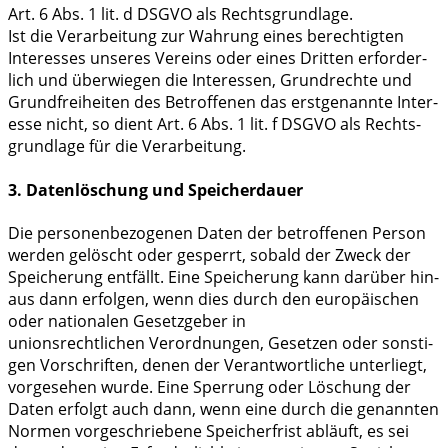
Art. 6 Abs. 1 lit. d DSGVO als Rechts­grund­la­ge.
Ist die Ver­ar­bei­tung zur Wah­rung eines berech­tig­ten
Inter­es­ses unse­res Ver­eins oder eines Drit­ten erfor­der­
lich und über­wie­gen die Inter­es­sen, Grund­rech­te und
Grund­frei­hei­ten des Betrof­fe­nen das erst­ge­nann­te Inter­
es­se nicht, so dient Art. 6 Abs. 1 lit. f DSGVO als Rechts­
grund­la­ge für die Verarbeitung.
3. Datenlöschung und Speicherdauer
Die per­so­nen­be­zo­ge­nen Daten der betrof­fe­nen Per­son
wer­den gelöscht oder gesperrt, sobald der Zweck der
Spei­che­rung ent­fällt. Eine Spei­che­rung kann dar­über hin­
aus dann erfol­gen, wenn dies durch den euro­päi­schen
oder natio­na­len Gesetz­ge­ber in
uni­ons­recht­li­chen Ver­ord­nun­gen, Geset­zen oder sons­ti­
gen Vor­schrif­ten, denen der Ver­ant­wort­li­che unter­liegt,
vor­ge­se­hen wur­de. Eine Sper­rung oder Löschung der
Daten erfolgt auch dann, wenn eine durch die genann­ten
Nor­men vor­ge­schrie­be­ne Spei­cher­frist abläuft, es sei