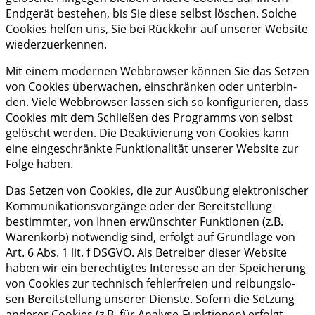
End­ge­rät bestehen, bis Sie die­se selbst löschen. Sol­che
Coo­kies hel­fen uns, Sie bei Rück­kehr auf unse­rer Web­site
wiederzuerkennen.
Mit einem moder­nen Web­brow­ser kön­nen Sie das Set­zen
von Coo­kies über­wa­chen, ein­schrän­ken oder unter­bin­
den. Vie­le Web­brow­ser las­sen sich so kon­fi­gu­rie­ren, dass
Coo­kies mit dem Schlie­ßen des Pro­gramms von selbst
gelöscht wer­den. Die Deak­ti­vie­rung von Coo­kies kann
eine ein­ge­schränk­te Funk­tio­na­li­tät unse­rer Web­site zur
Fol­ge haben.
Das Set­zen von Coo­kies, die zur Aus­übung elek­tro­ni­scher
Kom­mu­ni­ka­ti­ons­vor­gän­ge oder der Bereit­stel­lung
bestimm­ter, von Ihnen erwünsch­ter Funk­tio­nen (z.B.
Waren­korb) not­wen­dig sind, erfolgt auf Grund­la­ge von
Art. 6 Abs. 1 lit. f DSGVO. Als Betrei­ber die­ser Web­site
haben wir ein berech­tig­tes Inter­es­se an der Spei­che­rung
von Coo­kies zur tech­nisch feh­ler­frei­en und rei­bungs­lo­
sen Bereit­stel­lung unse­rer Diens­te. Sofern die Set­zung
ande­rer Coo­kies (z.B. für Ana­ly­se-Funk­tio­nen) erfolgt,