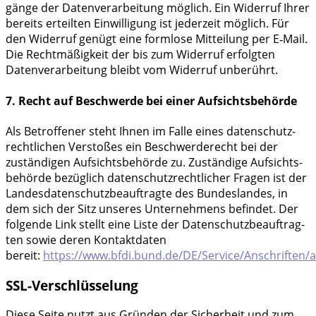
gän­ge der Daten­ver­ar­bei­tung mög­lich. Ein Wider­ruf Ihrer
bereits erteil­ten Ein­wil­li­gung ist jeder­zeit mög­lich. Für
den Wider­ruf genügt eine form­lo­se Mit­tei­lung per E‑Mail.
Die Recht­mä­ßig­keit der bis zum Wider­ruf erfolg­ten
Daten­ver­ar­bei­tung bleibt vom Wider­ruf unberührt.
7. Recht auf Beschwerde bei einer Aufsichtsbehörde
Als Betrof­fe­ner steht Ihnen im Fal­le eines daten­schutz­
recht­li­chen Ver­sto­ßes ein Beschwer­de­recht bei der
zustän­di­gen Auf­sichts­be­hör­de zu. Zustän­di­ge Auf­sichts­
be­hör­de bezüg­lich daten­schutz­recht­li­cher Fra­gen ist der
Lan­des­da­ten­schutz­be­auf­trag­te des Bun­des­lan­des, in
dem sich der Sitz unse­res Unter­neh­mens befin­det. Der
fol­gen­de Link stellt eine Lis­te der Daten­schutz­be­auf­trag­
ten sowie deren Kon­takt­da­ten
bereit:
https://www.bfdi.bund.de/DE/Service/Anschriften/
SSL-Verschlüsselung
Die­se Sei­te nutzt aus Grün­den der Sicher­heit und zum