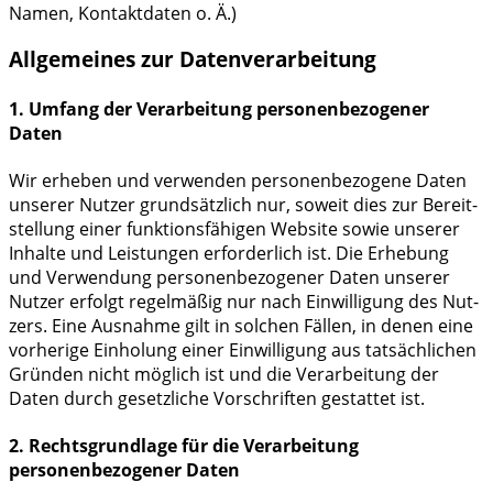
Namen, Kon­takt­da­ten o. Ä.)
Allgemeines zur Datenverarbeitung
1. Umfang der Verarbeitung personenbezogener
Daten
Wir erhe­ben und ver­wen­den per­so­nen­be­zo­ge­ne Daten
unse­rer Nut­zer grund­sätz­lich nur, soweit dies zur Bereit­
stel­lung einer funk­ti­ons­fä­hi­gen Web­site sowie unse­rer
Inhal­te und Leis­tun­gen erfor­der­lich ist. Die Erhe­bung
und Ver­wen­dung per­so­nen­be­zo­ge­ner Daten unse­rer
Nut­zer erfolgt regel­mä­ßig nur nach Ein­wil­li­gung des Nut­
zers. Eine Aus­nah­me gilt in sol­chen Fäl­len, in denen eine
vor­he­ri­ge Ein­ho­lung einer Ein­wil­li­gung aus tat­säch­li­chen
Grün­den nicht mög­lich ist und die Ver­ar­bei­tung der
Daten durch gesetz­li­che Vor­schrif­ten gestat­tet ist.
2. Rechtsgrundlage für die Verarbeitung
personenbezogener Daten