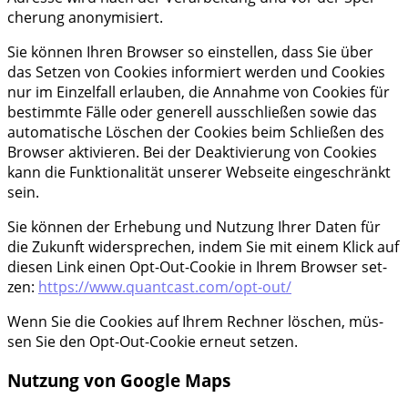
che­rung anonymisiert.
Sie kön­nen Ihren Brow­ser so ein­stel­len, dass Sie über
das Set­zen von Coo­kies infor­miert wer­den und Coo­kies
nur im Ein­zel­fall erlau­ben, die Annah­me von Coo­kies für
bestimm­te Fäl­le oder gene­rell aus­schlie­ßen sowie das
auto­ma­ti­sche Löschen der Coo­kies beim Schlie­ßen des
Brow­ser akti­vie­ren. Bei der Deak­ti­vie­rung von Coo­kies
kann die Funk­tio­na­li­tät unse­rer Web­sei­te ein­ge­schränkt
sein.
Sie kön­nen der Erhe­bung und Nut­zung Ihrer Daten für
die Zukunft wider­spre­chen, indem Sie mit einem Klick auf
die­sen Link einen Opt-Out-Coo­kie in Ihrem Brow­ser set­
zen:
https://www.quantcast.com/opt-out/
Wenn Sie die Coo­kies auf Ihrem Rech­ner löschen, müs­
sen Sie den Opt-Out-Coo­kie erneut setzen.
Nutzung von Google Maps