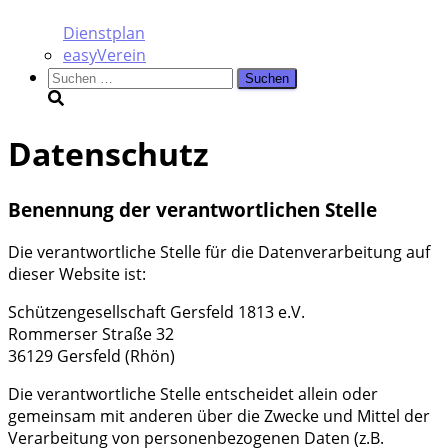
Dienstplan
easyVerein
Suchen
nach:
Datenschutz
Benennung der verantwortlichen Stelle
Die ver­ant­wort­li­che Stel­le für die Daten­ver­ar­bei­tung auf
die­ser Web­site ist:
Schüt­zen­ge­sell­schaft Gers­feld 1813 e.V.
Rom­mer­ser Stra­ße 32
36129 Gers­feld (Rhön)
Die ver­ant­wort­li­che Stel­le ent­schei­det allein oder
gemein­sam mit ande­ren über die Zwe­cke und Mit­tel der
Ver­ar­bei­tung von per­so­nen­be­zo­ge­nen Daten (z.B.