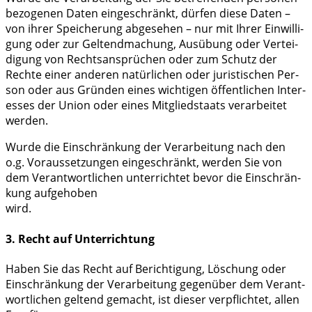
be­zo­ge­nen Daten ein­ge­schränkt, dür­fen die­se Daten –
von ihrer Spei­che­rung abge­se­hen – nur mit Ihrer Ein­wil­li­
gung oder zur Gel­tend­ma­chung, Aus­übung oder Ver­tei­
di­gung von Rechts­an­sprü­chen oder zum Schutz der
Rech­te einer ande­ren natür­li­chen oder juris­ti­schen Per­
son oder aus Grün­den eines wich­ti­gen öffent­li­chen Inter­
es­ses der Uni­on oder eines Mit­glied­staats ver­ar­bei­tet
werden.
Wur­de die Ein­schrän­kung der Ver­ar­bei­tung nach den
o.g. Vor­aus­set­zun­gen ein­ge­schränkt, wer­den Sie von
dem Ver­ant­wort­li­chen unter­rich­tet bevor die Ein­schrän­
kung auf­ge­ho­ben
wird.
3. Recht auf Unterrichtung
Haben Sie das Recht auf Berich­ti­gung, Löschung oder
Ein­schrän­kung der Ver­ar­bei­tung gegen­über dem Ver­ant­
wort­li­chen gel­tend gemacht, ist die­ser ver­pflich­tet, allen