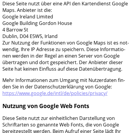
Die­se Sei­te nutzt über eine API den Kar­ten­dienst Goog­le
Maps. Anbie­ter ist die:
Goog­le Ire­land Limi­t­ed
Goog­le Buil­ding Gor­don House
4 Bar­row St
Dub­lin, D04 E5W5, Irland
Zur Nut­zung der Funk­tio­nen von Goog­le Maps ist es not­
wen­dig, Ihre IP Adres­se zu spei­chern. Die­se Infor­ma­tio­
nen wer­den in der Regel an einen Ser­ver von Goog­le
über­tra­gen und dort gespei­chert. Der Anbie­ter die­ser
Sei­te hat kei­nen Ein­fluss auf die­se Datenübertragung.
Mehr Infor­ma­tio­nen zum Umgang mit Nut­zer­da­ten fin­
den Sie in der Daten­schutz­er­klä­rung von Goog­le:
https://www.google.de/intl/de/policies/privacy/
Nutzung von Google Web Fonts
Die­se Sei­te nutzt zur ein­heit­li­chen Dar­stel­lung von
Schrift­ar­ten so genann­te Web Fonts, die von Goog­le
bereit­ge­stellt wer­den. Beim Auf­ruf einer Sei­te lädt Ihr