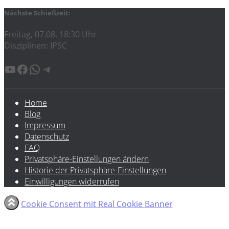
Nächste Schießzeit:
Freitag, 07.08. 18:30 Uhr
Disziplinen: IPSC
YouTube
Facebook
WhatsApp
Telegram
Home
Blog
Impressum
Datenschutz
FAQ
Privatsphäre-Einstellungen ändern
Historie der Privatsphäre-Einstellungen
Einwilligungen widerrufen
Cookie Consent mit Real Cookie Banner