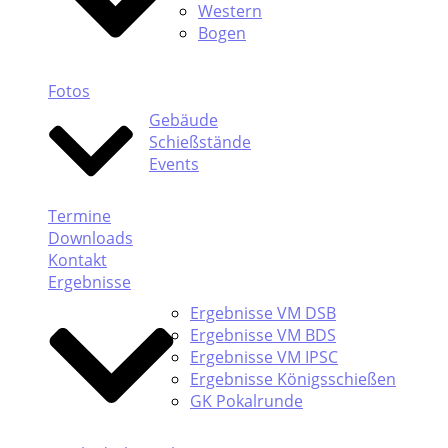
Western
Bogen
Fotos
Gebäude
Schießstände
Events
Termine
Downloads
Kontakt
Ergebnisse
Ergebnisse VM DSB
Ergebnisse VM BDS
Ergebnisse VM IPSC
Ergebnisse Königsschießen
GK Pokalrunde