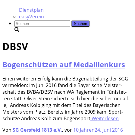
Dienstplan
easyVerein
Suchen
nach:
DBSV
Bogenschützen auf Medaillenkurs
Einen wei­te­ren Erfolg kann die Bogen­ab­tei­lung der SGG
ver­mel­den: Im Juni 2016 fand die Baye­ri­sche Meis­ter­
schaft des BVBA/DBSV nach WA Regle­ment in Fünf­stet­
ten statt. Oli­ver Stein sicher­te sich hier die Sil­ber­me­dail­
le, Andre­as Kolb ging mit dem Titel des Baye­ri­schen
Meis­ters vom Platz. Bereits im Jah­re 2009 kam Sport­
schüt­ze Andre­as Kolb zum Bogen­sport
Weiterlesen
Von
SG Gersfeld 1813 e.V.
, vor
10 Jahren
24. Juni 2016