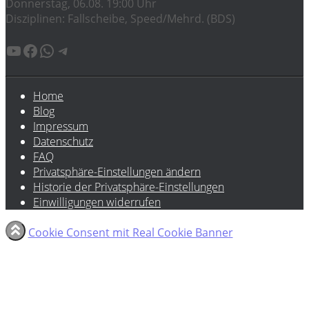
Donnerstag, 06.08. 19:00 Uhr
Disziplinen: Fallscheibe, Speed/Mehrd. (BDS)
YouTube
Facebook
WhatsApp
Telegram
Home
Blog
Impressum
Datenschutz
FAQ
Privatsphäre-Einstellungen ändern
Historie der Privatsphäre-Einstellungen
Einwilligungen widerrufen
Cookie Consent mit Real Cookie Banner