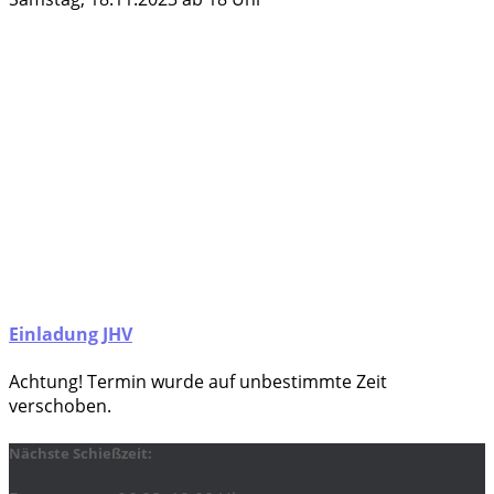
Einladung JHV
Ach­tung! Ter­min wur­de auf unbe­stimm­te Zeit
verschoben.
Nächste Schießzeit: