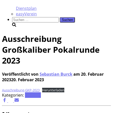
Dienstplan
easyVerein
Suchen
nach:
Ausschreibung
Großkaliber Pokalrunde
2023
Veröffentlicht von
Sebastian Burck
am
20. Februar
2023
20. Februar 2023
Aus­schrei­bung-GKP-2023
Her­un­ter­la­den
Kategorien:
Termine