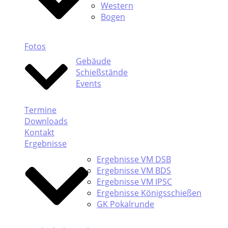
Western
Bogen
Fotos
Gebäude
Schießstände
Events
Termine
Downloads
Kontakt
Ergebnisse
Ergebnisse VM DSB
Ergebnisse VM BDS
Ergebnisse VM IPSC
Ergebnisse Königsschießen
GK Pokalrunde