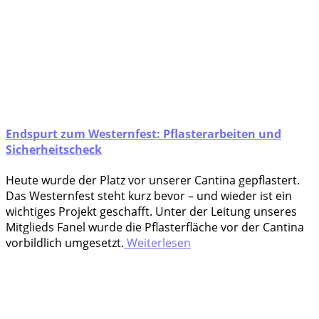
Endspurt zum Westernfest: Pflasterarbeiten und
Sicherheitscheck
Heu­te wur­de der Platz vor unse­rer Can­ti­na gepflastert.
Das Wes­tern­fest steht kurz bevor – und wie­der ist ein
wich­ti­ges Pro­jekt geschafft. Unter der Lei­tung unse­res
Mit­glieds Fanel wur­de die Pflas­ter­flä­che vor der Can­ti­na
vor­bild­lich umgesetzt.
Weiterlesen