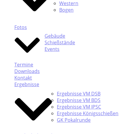
Western
Bogen
Fotos
Gebäude
Schießstände
Events
Termine
Downloads
Kontakt
Ergebnisse
Ergebnisse VM DSB
Ergebnisse VM BDS
Ergebnisse VM IPSC
Ergebnisse Königsschießen
GK Pokalrunde