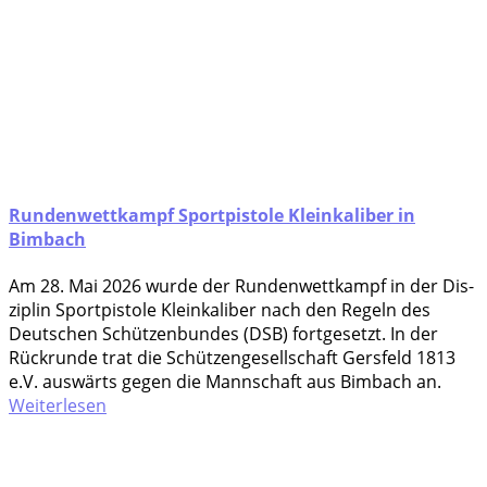
Rundenwettkampf Sportpistole Kleinkaliber in
Bimbach
Am 28. Mai 2026 wur­de der Run­den­wett­kampf in der Dis­
zi­plin Sport­pis­to­le Klein­ka­li­ber nach den Regeln des
Deut­schen Schüt­zen­bun­des (DSB) fort­ge­setzt. In der
Rück­run­de trat die Schüt­zen­ge­sell­schaft Gers­feld 1813
e.V. aus­wärts gegen die Mann­schaft aus Bim­bach an.
Weiterlesen