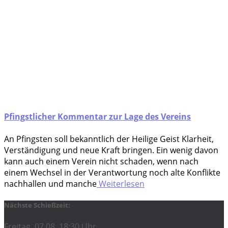
Pfingstlicher Kommentar zur Lage des Vereins
An Pfings­ten soll bekannt­lich der Hei­li­ge Geist Klar­heit,
Ver­stän­di­gung und neue Kraft brin­gen. Ein wenig davon
kann auch einem Ver­ein nicht scha­den, wenn nach
einem Wech­sel in der Ver­ant­wor­tung noch alte Kon­flik­te
nach­hal­len und man­che
Weiterlesen
Nächste Schießzeit:
Freitag, 07.08. 18:30 Uhr