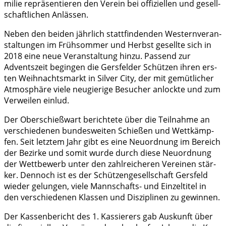
mi­lie reprä­sen­tie­ren den Ver­ein bei offi­zi­el­len und gesell­
schaft­li­chen Anlässen.
Neben den bei­den jähr­lich statt­fin­den­den Wes­tern­ver­an­
stal­tun­gen im Früh­som­mer und Herbst gesell­te sich in
2018 eine neue Ver­an­stal­tung hin­zu. Pas­send zur
Advents­zeit begin­gen die Gers­fel­der Schüt­zen ihren ers­
ten Weih­nachts­markt in Sil­ver City, der mit gemüt­li­cher
Atmo­sphä­re vie­le neu­gie­ri­ge Besu­cher anlock­te und zum
Ver­wei­len einlud.
Der Ober­schieß­wart berich­te­te über die Teil­nah­me an
ver­schie­de­nen bun­des­wei­ten Schie­ßen und Wett­kämp­
fen. Seit letz­tem Jahr gibt es eine Neu­ord­nung im Bereich
der Bezir­ke und somit wur­de durch die­se Neu­ord­nung
der Wett­be­werb unter den zahl­rei­che­ren Ver­ei­nen stär­
ker. Den­noch ist es der Schüt­zen­ge­sell­schaft Gers­feld
wie­der gelun­gen, vie­le Mann­schafts- und Ein­zel­ti­tel in
den ver­schie­de­nen Klas­sen und Dis­zi­pli­nen zu gewinnen.
Der Kas­sen­be­richt des 1. Kas­sie­rers gab Aus­kunft über