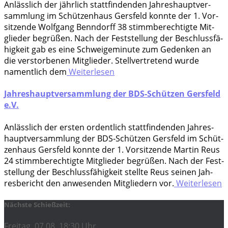
Anläss­lich der jährlich statt­fin­den­den Jah­res­haupt­ver­
samm­lung im Schüt­zen­haus Gers­feld konn­te der 1. Vor­
sit­zen­de Wolf­gang Ben­n­dorff 38 stimm­be­rech­tig­te Mit­
glie­der begrü­ßen. Nach der Fest­stel­lung der Beschluss­fä­
hig­keit gab es eine Schwei­ge­mi­nu­te zum Gedenken an
die ver­stor­be­nen Mit­glie­der. Stell­ver­tre­tend wur­de
nament­lich dem
Weiterlesen
Jahreshauptversammlung der BDS-Schützen Gersfeld
e.V.
Anläss­lich der ers­ten ordent­lich statt­fin­den­den Jah­res­
haupt­ver­samm­lung der BDS-Schüt­zen Gers­feld im Schüt­
zen­haus Gers­feld konn­te der 1. Vor­sit­zen­de Mar­tin Reus
24 stimm­be­rech­tig­te Mit­glie­der begrü­ßen. Nach der Fest­
stel­lung der Beschluss­fä­hig­keit stell­te Reus sei­nen Jah­
res­be­richt den anwe­sen­den Mit­glie­dern vor.
Weiterlesen
Nächste Schießzeit:
Freitag, 07.08. 18:30 Uhr