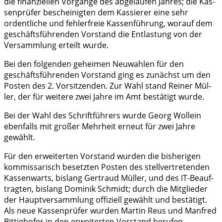
die finan­zi­el­len Vor­gän­ge des abge­lau­fen Jah­res; die Kas­
sen­prü­fer beschei­nig­ten dem Kas­sie­rer eine sehr
ordent­li­che und feh­ler­freie Kas­sen­füh­rung, wor­auf dem
geschäfts­füh­ren­den Vor­stand die Ent­las­tung von der
Ver­samm­lung erteilt wurde.
Bei den fol­gen­den gehei­men Neu­wah­len für den
geschäfts­füh­ren­den Vor­stand ging es zunächst um den
Pos­ten des 2. Vor­sit­zen­den. Zur Wahl stand Rei­ner Mül­
ler, der für wei­te­re zwei Jah­re im Amt bestä­tigt wurde.
Bei der Wahl des Schrift­füh­rers wur­de Georg Woll­ein
eben­falls mit gro­ßer Mehr­heit erneut für zwei Jah­re
gewählt.
Für den erwei­ter­ten Vor­stand wur­den die bis­he­ri­gen
kom­mis­sa­risch besetz­ten Pos­ten des stell­ver­tre­ten­den
Kas­sen­warts, bis­lang Ger­traud Mül­ler, und des IT-Beauf­
trag­ten, bis­lang Domi­nik Schmidt; durch die Mit­glie­der
der Haupt­ver­samm­lung offi­zi­ell gewählt und bestä­tigt.
Als neue Kas­sen­prü­fer wur­den Mar­tin Reus und Man­fred
Bit­tig­ho­fer in den erwei­ter­ten Vor­stand berufen.