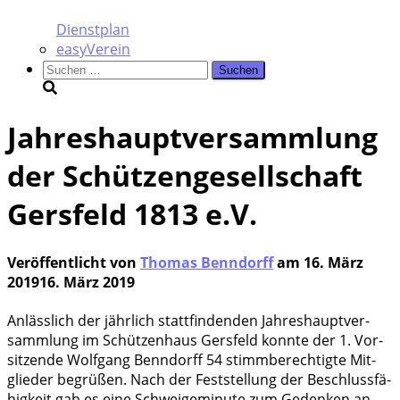
Dienstplan
easyVerein
Suchen
nach:
Jahreshauptversammlung
der Schützengesellschaft
Gersfeld 1813 e.V.
Veröffentlicht von
Thomas Benndorff
am
16. März
2019
16. März 2019
Anläss­lich der jähr­lich statt­fin­den­den Jah­res­haupt­ver­
samm­lung im Schüt­zen­haus Gers­feld konn­te der 1. Vor­
sit­zen­de Wolf­gang Ben­n­dorff 54 stimm­be­rech­tig­te Mit­
glie­der begrü­ßen. Nach der Fest­stel­lung der Beschluss­fä­
hig­keit gab es eine Schwei­ge­mi­nu­te zum Geden­ken an