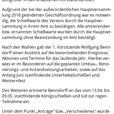
Auf­grund der bei der außer­or­dent­li­chen Haupt­ver­samm­
lung 2018 geän­der­ten Geschäfts­ord­nung war es not­wen­
dig, die Schieß­war­te des Ver­eins durch die Haupt­ver­
samm­lung in ihrem Amt zu bestä­ti­gen. Alle amtie­ren­den
bzw. ernann­ten Schieß­war­te wur­den durch die Haupt­ver­
samm­lung ohne Bean­stan­dung im Amt bestätigt.
Nach den Wah­len gab der 1. Vor­sit­zen­de Wolf­gang Ben­n­
dorff einen Aus­blick auf die bevor­ste­hen­den Ereig­nis­se,
Aktio­nen und Ter­mi­ne für das lau­fen­de Jahr. Hier­bei ver­
wies er im Beson­de­ren auf die geplan­ten Umbau‑, Reno­
vie­rungs- und Instand­set­zungs­ar­bei­ten, sowie auf das
Anfang Juni statt­fin­den­de Unter­he­bel­schie­ßen und
Westernfest.
Des Wei­te­ren erin­ner­te Ben­n­dorff an das vom 13.04. bis
05.05. statt­fin­den­de Königs­schie­ßen und lud zur regen
Teil­nah­me ein.
Unter dem Punkt „Anträ­ge“ bzw. „Ver­schie­de­nes“ wur­de