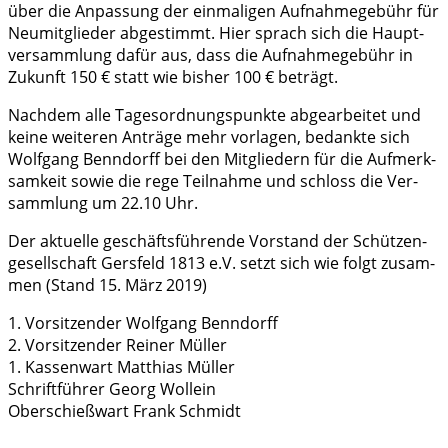
über die Anpas­sung der ein­ma­li­gen Auf­nah­me­ge­bühr für
Neu­mit­glie­der abge­stimmt. Hier sprach sich die Haupt­
ver­samm­lung dafür aus, dass die Auf­nah­me­ge­bühr in
Zukunft 150 € statt wie bis­her 100 € beträgt.
Nach­dem alle Tages­ord­nungs­punk­te abge­ar­bei­tet und
kei­ne wei­te­ren Anträ­ge mehr vor­la­gen, bedank­te sich
Wolf­gang Ben­n­dorff bei den Mit­glie­dern für die Auf­merk­
sam­keit sowie die rege Teil­nah­me und schloss die Ver­
samm­lung um 22.10 Uhr.
Der aktu­el­le geschäfts­füh­ren­de Vor­stand der Schüt­zen­
ge­sell­schaft Gers­feld 1813 e.V. setzt sich wie folgt zusam­
men (Stand 15. März 2019)
1. Vor­sit­zen­der Wolf­gang Ben­n­dorff
2. Vor­sit­zen­der Rei­ner Mül­ler
1. Kas­sen­wart Mat­thi­as Mül­ler
Schrift­füh­rer Georg Woll­ein
Ober­schieß­wart Frank Schmidt