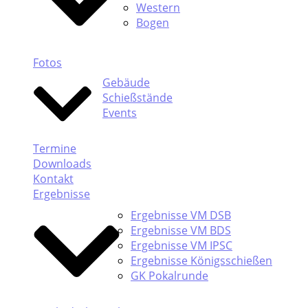
Western
Bogen
Fotos
Gebäude
Schießstände
Events
Termine
Downloads
Kontakt
Ergebnisse
Ergebnisse VM DSB
Ergebnisse VM BDS
Ergebnisse VM IPSC
Ergebnisse Königsschießen
GK Pokalrunde