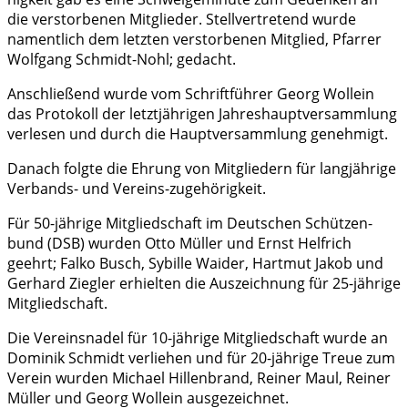
die ver­stor­be­nen Mit­glie­der. Stell­ver­tre­tend wur­de
nament­lich dem letz­ten ver­stor­be­nen Mit­glied, Pfar­rer
Wolf­gang Schmidt-Nohl; gedacht.
Anschlie­ßend wur­de vom Schrift­füh­rer Georg Woll­ein
das Pro­to­koll der letzt­jäh­ri­gen Jah­res­haupt­ver­samm­lung
ver­le­sen und durch die Haupt­ver­samm­lung genehmigt.
Danach folg­te die Ehrung von Mit­glie­dern für lang­jäh­ri­ge
Ver­bands- und Vereins-zugehörigkeit.
Für 50-jäh­ri­ge Mit­glied­schaft im Deut­schen Schüt­zen­
bund (DSB) wur­den Otto Mül­ler und Ernst Helf­rich
geehrt; Fal­ko Busch, Sybil­le Wai­der, Hart­mut Jakob und
Ger­hard Zieg­ler erhiel­ten die Aus­zeich­nung für 25-jäh­ri­ge
Mitgliedschaft.
Die Ver­eins­na­del für 10-jäh­ri­ge Mit­glied­schaft wur­de an
Domi­nik Schmidt ver­lie­hen und für 20-jäh­ri­ge Treue zum
Ver­ein wur­den Micha­el Hil­len­brand, Rei­ner Maul, Rei­ner
Mül­ler und Georg Woll­ein ausgezeichnet.