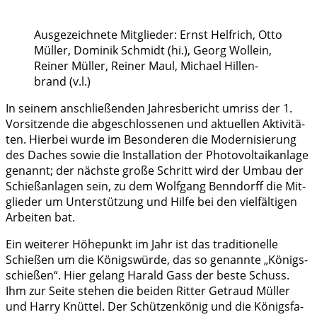
Aus­ge­zeich­ne­te Mit­glie­der: Ernst Helf­rich, Otto
Mül­ler, Domi­nik Schmidt (hi.), Georg Woll­ein,
Rei­ner Mül­ler, Rei­ner Maul, Micha­el Hil­len­
brand (v.l.)
In sei­nem anschlie­ßen­den Jah­res­be­richt umriss der 1.
Vor­sit­zen­de die abge­schlos­se­nen und aktu­el­len Akti­vi­tä­
ten. Hier­bei wur­de im Beson­de­ren die Moder­ni­sie­rung
des Daches sowie die Instal­la­ti­on der Pho­to­vol­ta­ik­an­la­ge
genannt; der nächs­te gro­ße Schritt wird der Umbau der
Schieß­an­la­gen sein, zu dem Wolf­gang Ben­n­dorff die Mit­
glie­der um Unter­stüt­zung und Hil­fe bei den viel­fäl­ti­gen
Arbei­ten bat.
Ein wei­te­rer Höhe­punkt im Jahr ist das tra­di­tio­nel­le
Schie­ßen um die Königs­wür­de, das so genann­te „Königs­
schie­ßen“. Hier gelang Harald Gass der bes­te Schuss.
Ihm zur Sei­te ste­hen die bei­den Rit­ter Getraud Mül­ler
und Har­ry Knüt­tel. Der Schüt­zen­kö­nig und die Königs­fa­