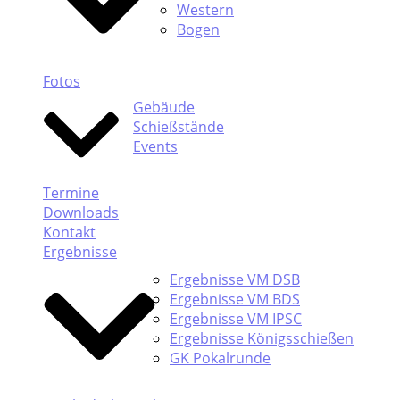
Western
Bogen
Fotos
Gebäude
Schießstände
Events
Termine
Downloads
Kontakt
Ergebnisse
Ergebnisse VM DSB
Ergebnisse VM BDS
Ergebnisse VM IPSC
Ergebnisse Königsschießen
GK Pokalrunde