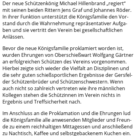
Der neue Schüt­zen­kö­nig Micha­el Hil­len­brand „regiert“
mit sei­nen bei­den Rit­tern Jens Graf und Johan­nes Röder.
In ihrer Funk­ti­on unter­stützt die Königs­fa­mi­lie den Vor­
stand durch die Wahr­neh­mung reprä­sen­ta­ti­ver Auf­ga­
ben und sie ver­tritt den Ver­ein bei gesell­schaft­li­chen
Anlässen.
Bevor die neue Königs­fa­mi­lie pro­kla­miert wor­den ist,
wur­den Ehrun­gen von Ober­schieß­wart Wolf­gang Gärt­ner
an erfolg­rei­chen Schüt­zen des Ver­eins vor­ge­nom­men.
Hier­bei zeig­te sich wie­der die Viel­falt an Dis­zi­pli­nen und
die sehr guten schieß­sport­li­chen Ergeb­nis­se der Gers­fel­
der Schüt­zen­brü­der und Schüt­zen­schwes­tern. Wenn
auch nicht so zahl­reich ver­tre­ten wie ihre männ­li­chen
Kol­le­gen ste­hen die Schüt­zin­nen im Ver­ein nichts in
Ergeb­nis und Treff­si­cher­heit nach.
Im Anschluss an die Pro­kla­ma­ti­on und die Ehrun­gen lud
die Königs­fa­mi­lie alle anwe­sen­den Mit­glie­der und Freun­
de zu einem reich­hal­ti­gen Mit­tag­essen und anschlie­ßend
zu Nach­tisch, Kaf­fee und selbst­ge­ba­cke­nem Kuchen ein.