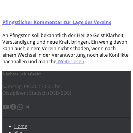
Pfingstlicher Kommentar zur Lage des Vereins
An Pfings­ten soll bekannt­lich der Hei­li­ge Geist Klar­heit,
Ver­stän­di­gung und neue Kraft brin­gen. Ein wenig davon
kann auch einem Ver­ein nicht scha­den, wenn nach
einem Wech­sel in der Ver­ant­wor­tung noch alte Kon­flik­te
nach­hal­len und man­che
Weiterlesen
Nächste Schießzeit:
Samstag, 08.08. 17:00 Uhr
Disziplinen: Statisch (DSB/BDS)
YouTube
Facebook
WhatsApp
Telegram
Home
Blog