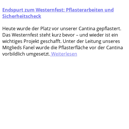
Endspurt zum Westernfest: Pflasterarbeiten und
Sicherheitscheck
Heu­te wur­de der Platz vor unse­rer Can­ti­na gepflastert.
Das Wes­tern­fest steht kurz bevor – und wie­der ist ein
wich­ti­ges Pro­jekt geschafft. Unter der Lei­tung unse­res
Mit­glieds Fanel wur­de die Pflas­ter­flä­che vor der Can­ti­na
vor­bild­lich umgesetzt.
Weiterlesen