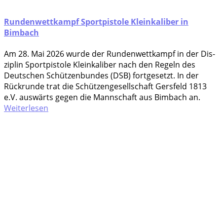
Rundenwettkampf Sportpistole Kleinkaliber in
Bimbach
Am 28. Mai 2026 wur­de der Run­den­wett­kampf in der Dis­
zi­plin Sport­pis­to­le Klein­ka­li­ber nach den Regeln des
Deut­schen Schüt­zen­bun­des (DSB) fort­ge­setzt. In der
Rück­run­de trat die Schüt­zen­ge­sell­schaft Gers­feld 1813
e.V. aus­wärts gegen die Mann­schaft aus Bim­bach an.
Weiterlesen