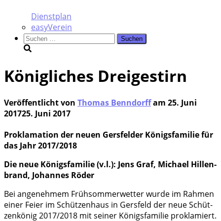
Dienstplan
easyVerein
Suchen
nach:
Königliches Dreigestirn
Veröffentlicht von
Thomas Benndorff
am
25. Juni
2017
25. Juni 2017
Pro­kla­ma­ti­on der neu­en Gers­fel­der Königs­fa­mi­lie für
das Jahr 2017/2018
Die neue Königs­fa­mi­lie (v.l.): Jens Graf, Micha­el Hil­len­
brand, Johan­nes Röder
Bei ange­neh­mem Früh­som­mer­wet­ter wur­de im Rah­men
einer Fei­er im Schüt­zen­haus in Gers­feld der neue Schüt­
zen­kö­nig 2017/2018 mit sei­ner Königs­fa­mi­lie pro­kla­miert.