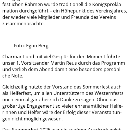
fest­li­chen Rah­men wur­de tra­di­tio­nell die Königs­pro­kla­
ma­ti­on durch­ge­führt – ein Höhe­punkt des Ver­eins­jah­res,
der wie­der vie­le Mit­glie­der und Freun­de des Ver­eins
zusammenbrachte.
Foto: Egon Berg
Char­mant und mit viel Gespür für den Moment führ­te
unser 1. Vor­sit­zen­der Mar­tin Reus durch das Pro­gramm
und ver­lieh dem Abend damit eine beson­ders per­sön­li­
che Note.
Gleich­zei­tig nutz­te der Vor­stand das Som­mer­fest auch
als Hel­fer­fest, um allen Unter­stüt­zern des Wes­tern­fests
noch ein­mal ganz herz­lich Dan­ke zu sagen. Ohne das
groß­ar­ti­ge Enga­ge­ment so vie­ler ehren­amt­li­cher Hel­fe­
rin­nen und Hel­fer wäre der Erfolg die­ser Ver­an­stal­tun­
gen nicht mög­lich gewesen.
Das Som­mer­fest 2025 war ein schö­ner Aus­druck geleb­