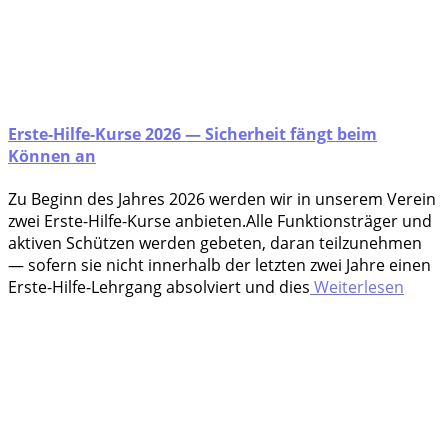
Erste-Hilfe-Kurse 2026 — Sicherheit fängt beim
Können an
Zu Beginn des Jah­res 2026 wer­den wir in unse­rem Ver­ein
zwei Ers­te-Hil­fe-Kur­se anbie­ten.Alle Funk­ti­ons­trä­ger und
akti­ven Schüt­zen wer­den gebe­ten, dar­an teil­zu­neh­men
— sofern sie nicht inner­halb der letz­ten zwei Jah­re einen
Ers­te-Hil­fe-Lehr­gang absol­viert und dies
Weiterlesen