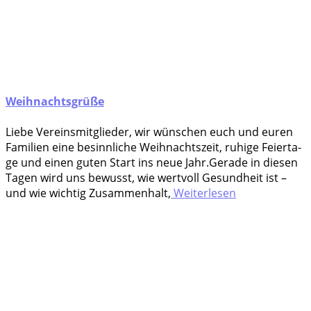
Weihnachtsgrüße
Lie­be Vereinsmitglieder, wir wün­schen euch und euren
Fami­li­en eine besinn­li­che Weih­nachts­zeit, ruhi­ge Fei­er­ta­
ge und einen guten Start ins neue Jahr.Gera­de in die­sen
Tagen wird uns bewusst, wie wert­voll Gesund­heit ist –
und wie wich­tig Zusam­men­halt,
Weiterlesen