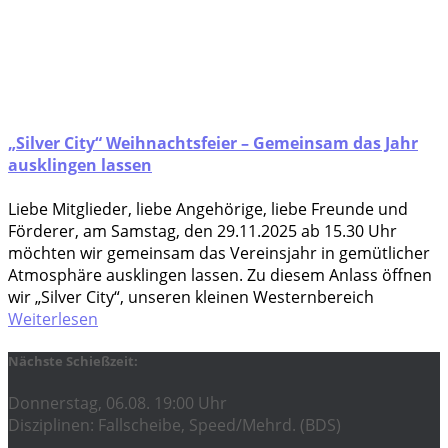
„Silver City“ Weihnachtsfeier – Gemeinsam das Jahr
ausklingen lassen
Lie­be Mit­glie­der, lie­be Ange­hö­ri­ge, lie­be Freun­de und
Förderer, am Sams­tag, den 29.11.2025 ab 15.30 Uhr
möch­ten wir gemein­sam das Ver­eins­jahr in gemüt­li­cher
Atmo­sphä­re aus­klin­gen las­sen. Zu die­sem Anlass öff­nen
wir „Sil­ver City“, unse­ren klei­nen Wes­tern­be­reich
Weiterlesen
Nächste Schießzeit:
Donnerstag, 06.08. 19:00 Uhr
Disziplinen: Fallscheibe, Speed/Mehrd. (BDS)