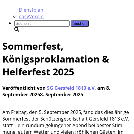
Dienstplan
easyVerein
Suchen
nach:
Sommerfest,
Königsproklamation &
Helferfest 2025
Veröffentlicht von
SG Gersfeld 1813 e.V.
am
8.
September 2025
8. September 2025
Am Frei­tag, den 5. Sep­tem­ber 2025, fand das dies­jäh­ri­ge
Som­mer­fest der Schüt­zen­ge­sell­schaft Gers­feld 1813 e.V.
statt – ein rund­um gelun­ge­ner Abend bei bes­ter Stim­
mung, gutem Wet­ter und vie­len fröh­li­chen Gäs­ten. Im