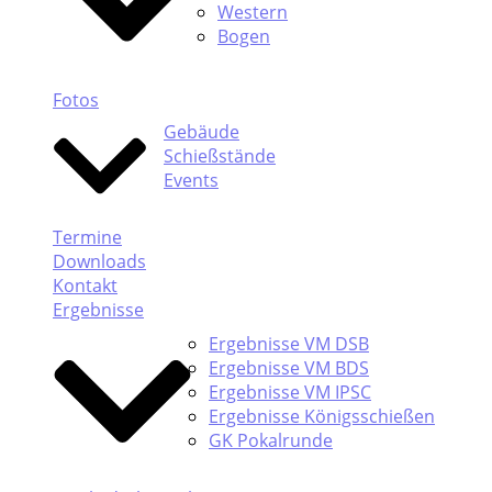
Western
Bogen
Fotos
Gebäude
Schießstände
Events
Termine
Downloads
Kontakt
Ergebnisse
Ergebnisse VM DSB
Ergebnisse VM BDS
Ergebnisse VM IPSC
Ergebnisse Königsschießen
GK Pokalrunde