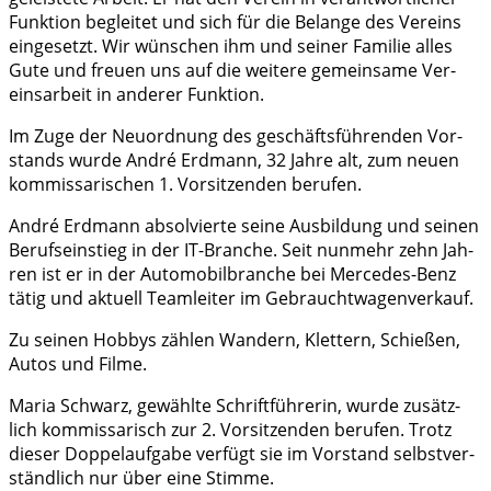
Funk­ti­on beglei­tet und sich für die Belan­ge des Ver­eins
ein­ge­setzt. Wir wün­schen ihm und sei­ner Fami­lie alles
Gute und freu­en uns auf die wei­te­re gemein­sa­me Ver­
eins­ar­beit in ande­rer Funktion.
Im Zuge der Neu­ord­nung des geschäfts­füh­ren­den Vor­
stands wur­de André Erd­mann, 32 Jah­re alt, zum neu­en
kom­mis­sa­ri­schen 1. Vor­sit­zen­den berufen.
André Erd­mann absol­vier­te sei­ne Aus­bil­dung und sei­nen
Berufs­ein­stieg in der IT-Bran­che. Seit nun­mehr zehn Jah­
ren ist er in der Auto­mo­bil­bran­che bei Mer­ce­des-Benz
tätig und aktu­ell Team­lei­ter im Gebrauchtwagenverkauf.
Zu sei­nen Hob­bys zäh­len Wan­dern, Klet­tern, Schie­ßen,
Autos und Filme.
Maria Schwarz, gewähl­te Schrift­füh­re­rin, wur­de zusätz­
lich kom­mis­sa­risch zur 2. Vor­sit­zen­den beru­fen. Trotz
die­ser Dop­pel­auf­ga­be ver­fügt sie im Vor­stand selbst­ver­
ständ­lich nur über eine Stimme.