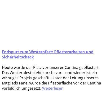
Endspurt zum Westernfest: Pflasterarbeiten und
Sicherheitscheck
Heu­te wur­de der Platz vor unse­rer Can­ti­na gepflastert.
Das Wes­tern­fest steht kurz bevor – und wie­der ist ein
wich­ti­ges Pro­jekt geschafft. Unter der Lei­tung unse­res
Mit­glieds Fanel wur­de die Pflas­ter­flä­che vor der Can­ti­na
vor­bild­lich umgesetzt.
Weiterlesen