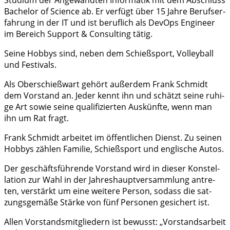
Stu­di­um der Ange­wand­ten Infor­ma­tik mit dem Abschluss
Bache­lor of Sci­ence
ab. Er ver­fügt über 15 Jah­re Berufs­er­
fah­rung in der IT und ist beruf­lich als DevOps Engi­neer
im Bereich Sup­port & Con­sul­ting tätig.
Sei­ne Hob­bys sind, neben dem Schieß­sport, Vol­ley­ball
und Festivals.
Als Ober­schieß­wart gehört außer­dem Frank Schmidt
dem Vor­stand an. Jeder kennt ihn und schätzt sei­ne ruhi­
ge Art sowie sei­ne qua­li­fi­zier­ten Aus­künf­te, wenn man
ihn um Rat fragt.
Frank Schmidt arbei­tet im öffent­li­chen Dienst. Zu sei­nen
Hob­bys zäh­len Fami­lie, Schieß­sport und eng­li­sche Autos.
Der geschäfts­füh­ren­de Vor­stand wird in die­ser Kon­stel­
la­ti­on zur Wahl in der Jah­res­haupt­ver­samm­lung antre­
ten, ver­stärkt um eine wei­te­re Per­son, sodass die sat­
zungs­ge­mä­ße Stär­ke von fünf Per­so­nen gesi­chert ist.
Allen Vor­stands­mit­glie­dern ist bewusst: „Vor­stands­ar­beit