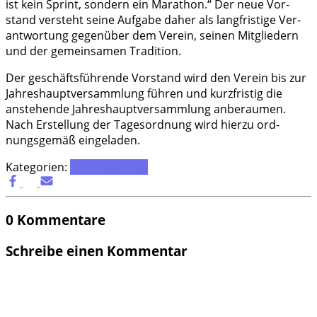
ist kein Sprint, son­dern ein Mara­thon.“ Der neue Vor­
stand ver­steht sei­ne Auf­ga­be daher als lang­fris­ti­ge Ver­
ant­wor­tung gegen­über dem Ver­ein, sei­nen Mit­glie­dern
und der gemein­sa­men Tradition.
Der geschäfts­füh­ren­de Vor­stand wird den Ver­ein bis zur
Jah­res­haupt­ver­samm­lung füh­ren und kurz­fris­tig die
anste­hen­de Jah­res­haupt­ver­samm­lung anbe­rau­men.
Nach Erstel­lung der Tages­ord­nung wird hier­zu ord­
nungs­ge­mäß eingeladen.
Kategorien:
Uncategorized
0 Kommentare
Schreibe einen Kommentar