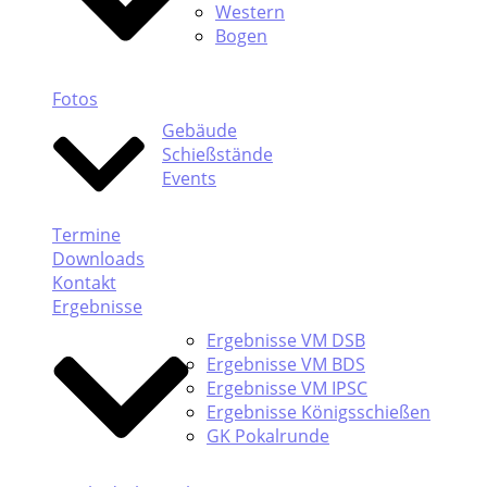
Western
Bogen
Fotos
Gebäude
Schießstände
Events
Termine
Downloads
Kontakt
Ergebnisse
Ergebnisse VM DSB
Ergebnisse VM BDS
Ergebnisse VM IPSC
Ergebnisse Königsschießen
GK Pokalrunde