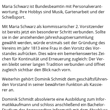
Maria Schwarz ist Bun­des­be­am­tin mit Per­so­nal­ver­ant­
wor­tung. Ihre Hob­bys sind Musik, Gar­ten­ar­beit und der
Schießsport.
Mit Maria Schwarz als kom­mis­sa­ri­scher 2. Vor­sit­zen­der
ist bereits jetzt ein beson­de­rer Schritt ver­bun­den. Soll­te
sie in der anste­hen­den Jah­res­haupt­ver­samm­lung
gewählt wer­den, wür­de erst­mals seit der Grün­dung des
Ver­eins im Jahr 1813 eine Frau in den Vor­sitz des Vor­
stan­des auf­rü­cken. Dies wäre ein bemer­kens­wer­tes Zei­
chen für Kon­ti­nui­tät und Erneue­rung zugleich: Der Ver­
ein bleibt sei­ner lan­gen Tra­di­ti­on ver­bun­den und öff­net
zugleich sicht­bar den Blick nach vorn.
Wei­ter­hin gehört Domi­nik Schmidt dem geschäfts­füh­ren­
den Vor­stand in sei­ner bewähr­ten Funk­ti­on als Kas­sie­
rer an.
Domi­nik Schmidt absol­vier­te eine Aus­bil­dung zum Infor­
ma­tik­kauf­mann und schloss anschlie­ßend ein Bache­lor-