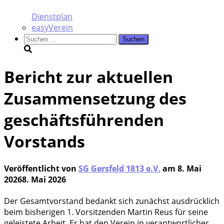
Dienstplan
easyVerein
Suchen
nach:
Bericht zur aktuellen
Zusammensetzung des
geschäftsführenden
Vorstands
Veröffentlicht von
SG Gersfeld 1813 e.V.
am
8. Mai
2026
8. Mai 2026
Der Gesamt­vor­stand bedankt sich zunächst aus­drück­lich
beim bis­he­ri­gen 1. Vor­sit­zen­den Mar­tin Reus für sei­ne
geleis­te­te Arbeit. Er hat den Ver­ein in ver­ant­wort­li­cher