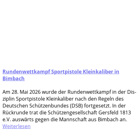
Rundenwettkampf Sportpistole Kleinkaliber in
Bimbach
Am 28. Mai 2026 wur­de der Run­den­wett­kampf in der Dis­
zi­plin Sport­pis­to­le Klein­ka­li­ber nach den Regeln des
Deut­schen Schüt­zen­bun­des (DSB) fort­ge­setzt. In der
Rück­run­de trat die Schüt­zen­ge­sell­schaft Gers­feld 1813
e.V. aus­wärts gegen die Mann­schaft aus Bim­bach an.
Weiterlesen