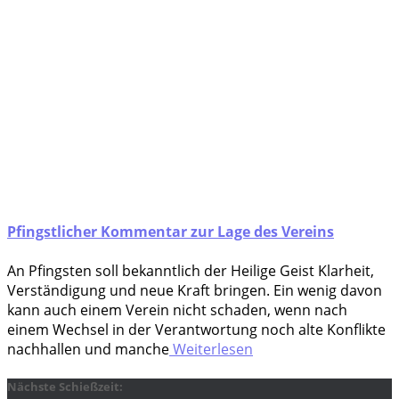
Pfingstlicher Kommentar zur Lage des Vereins
An Pfings­ten soll bekannt­lich der Hei­li­ge Geist Klar­heit,
Ver­stän­di­gung und neue Kraft brin­gen. Ein wenig davon
kann auch einem Ver­ein nicht scha­den, wenn nach
einem Wech­sel in der Ver­ant­wor­tung noch alte Kon­flik­te
nach­hal­len und man­che
Weiterlesen
Nächste Schießzeit: