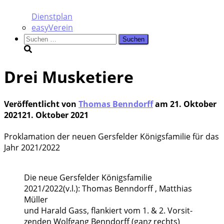
Dienstplan
easyVerein
Suchen
nach:
Drei Musketiere
Veröffentlicht von
Thomas Benndorff
am
21. Oktober
2021
21. Oktober 2021
Pro­kla­ma­ti­on der neu­en Gers­fel­der Königs­fa­mi­lie für das
Jahr 2021/2022
Die neue Gers­fel­der Königs­fa­mi­lie
2021/2022(v.l.): Tho­mas Ben­n­dorff , Mat­thi­as
Mül­ler
und Harald Gass, flan­kiert vom 1. & 2. Vor­sit­
zen­den Wolf­gang Ben­n­dorff (ganz rechts)