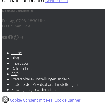
nach­hal­len und man­che
Weiterlesen
Nächste Schießzeit:
Freitag, 07.08. 18:30 Uhr
Disziplinen: IPSC
YouTube
Facebook
WhatsApp
Telegram
Home
Blog
Impressum
Datenschutz
FAQ
Privatsphäre-Einstellungen ändern
Historie der Privatsphäre-Einstellungen
Einwilligungen widerrufen
Cookie Consent mit Real Cookie Banner