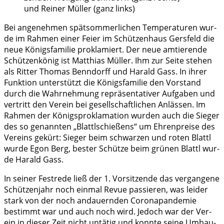
und Rei­ner Mül­ler (ganz links)
Bei ange­neh­men spät­som­mer­li­chen Tem­pe­ra­tu­ren wur­
de im Rah­men einer Fei­er im Schüt­zen­haus Gers­feld die
neue Königs­fa­mi­lie pro­kla­miert. Der neue amtie­ren­de
Schüt­zen­kö­nig ist Mat­thi­as Mül­ler. Ihm zur Sei­te ste­hen
als Rit­ter Tho­mas Ben­n­dorff und Harald Gass. In ihrer
Funk­ti­on unter­stützt die Königs­fa­mi­lie den Vor­stand
durch die Wahr­neh­mung reprä­sen­ta­ti­ver Auf­ga­ben und
ver­tritt den Ver­ein bei gesell­schaft­li­chen Anläs­sen. Im
Rah­men der Königs­pro­kla­ma­ti­on wur­den auch die Sie­ger
des so genann­ten „Blattl­schie­ßens“ um Ehren­prei­se des
Ver­eins gekürt: Sie­ger beim schwar­zen und roten Blattl
wur­de Egon Berg, bes­ter Schüt­ze beim grü­nen Blattl wur­
de Harald Gass.
In sei­ner Fest­re­de ließ der 1. Vor­sit­zen­de das ver­gan­ge­ne
Schüt­zen­jahr noch ein­mal Revue pas­sie­ren, was lei­der
stark von der noch andau­ern­den Coro­na­pan­de­mie
bestimmt war und auch noch wird. Jedoch war der Ver­
ein in die­ser Zeit nicht untä­tig und konn­te sei­ne Umbau­