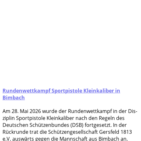
Rundenwettkampf Sportpistole Kleinkaliber in
Bimbach
Am 28. Mai 2026 wur­de der Run­den­wett­kampf in der Dis­
zi­plin Sport­pis­to­le Klein­ka­li­ber nach den Regeln des
Deut­schen Schüt­zen­bun­des (DSB) fort­ge­setzt. In der
Rück­run­de trat die Schüt­zen­ge­sell­schaft Gers­feld 1813
e.V. aus­wärts gegen die Mann­schaft aus Bim­bach an.