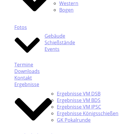
Western
Bogen
Fotos
Gebäude
Schießstände
Events
Termine
Downloads
Kontakt
Ergebnisse
Ergebnisse VM DSB
Ergebnisse VM BDS
Ergebnisse VM IPSC
Ergebnisse Königsschießen
GK Pokalrunde