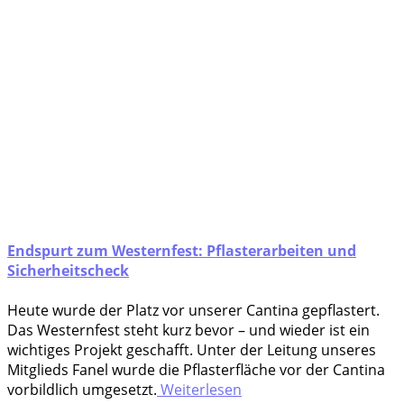
Endspurt zum Westernfest: Pflasterarbeiten und
Sicherheitscheck
Heu­te wur­de der Platz vor unse­rer Can­ti­na gepflastert.
Das Wes­tern­fest steht kurz bevor – und wie­der ist ein
wich­ti­ges Pro­jekt geschafft. Unter der Lei­tung unse­res
Mit­glieds Fanel wur­de die Pflas­ter­flä­che vor der Can­ti­na
vor­bild­lich umgesetzt.
Weiterlesen