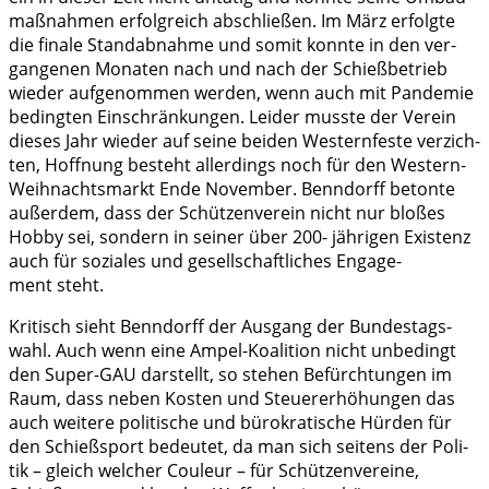
maß­nah­men erfolg­reich abschlie­ßen. Im März erfolg­te
die fina­le Stand­ab­nah­me und somit konn­te in den ver­
gan­ge­nen Mona­ten nach und nach der Schieß­be­trieb
wie­der auf­ge­nom­men wer­den, wenn auch mit Pan­de­mie
beding­ten Ein­schrän­kun­gen. Lei­der muss­te der Ver­ein
die­ses Jahr wie­der auf sei­ne bei­den Wes­tern­fes­te ver­zich­
ten, Hoff­nung besteht aller­dings noch für den Wes­tern-
Weih­nachts­markt Ende Novem­ber. Ben­n­dorff beton­te
außer­dem, dass der Schüt­zen­ver­ein nicht nur blo­ßes
Hob­by sei, son­dern in sei­ner über 200- jäh­ri­gen Exis­tenz
auch für sozia­les und gesell­schaft­li­ches Enga­ge­
ment steht.
Kri­tisch sieht Ben­n­dorff der Aus­gang der Bun­des­tags­
wahl. Auch wenn eine Ampel-Koali­ti­on nicht unbe­dingt
den Super-GAU dar­stellt, so ste­hen Befürch­tun­gen im
Raum, dass neben Kos­ten und Steu­er­erhö­hun­gen das
auch wei­te­re poli­ti­sche und büro­kra­ti­sche Hür­den für
den Schieß­sport bedeu­tet, da man sich sei­tens der Poli­
tik – gleich wel­cher Cou­leur – für Schüt­zen­ver­ei­ne,