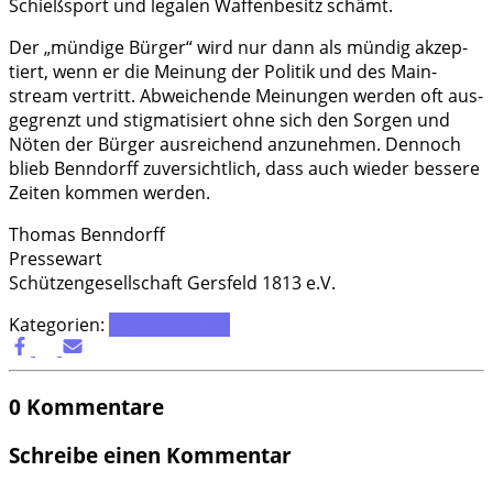
Schieß­sport und lega­len Waf­fen­be­sitz schämt.
Der „mün­di­ge Bür­ger“ wird nur dann als mün­dig akzep­
tiert, wenn er die Mei­nung der Poli­tik und des Main­
stream ver­tritt. Abwei­chen­de Mei­nun­gen wer­den oft aus­
ge­grenzt und stig­ma­ti­siert ohne sich den Sor­gen und
Nöten der Bür­ger aus­rei­chend anzu­neh­men. Den­noch
blieb Ben­n­dorff zuver­sicht­lich, dass auch wie­der bes­se­re
Zei­ten kom­men werden.
Tho­mas Ben­n­dorff
Pres­se­wart
Schüt­zen­ge­sell­schaft Gers­feld 1813 e.V.
Kategorien:
Uncategorized
0 Kommentare
Schreibe einen Kommentar