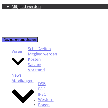
Mitglied werden
Navigation umschalten
Schießzeiten
Verein
Mitglied werden
Kosten
Satzung
Vorstand
News
Abteilungen
DSB
BDS
IPSC
Western
Bogen