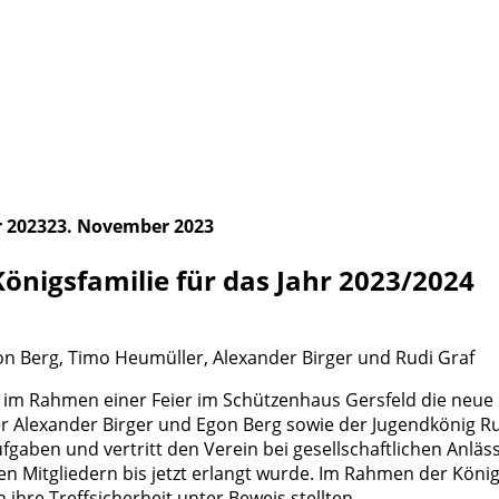
 2023
23. November 2023
önigsfamilie für das Jahr 2023/2024
gon Berg, Timo Heu­mül­ler, Alex­an­der Bir­ger und Rudi Graf
 im Rah­men einer Fei­er im Schüt­zen­haus Gers­feld die neue K
ter Alex­an­der Bir­ger und Egon Berg sowie der Jugend­kö­nig Rudi
ga­ben und ver­tritt den Ver­ein bei gesell­schaft­li­chen Anlä
n Mit­glie­dern bis jetzt erlangt wur­de. Im Rah­men der Königs­
n ihre Treff­si­cher­heit unter Beweis stellten.