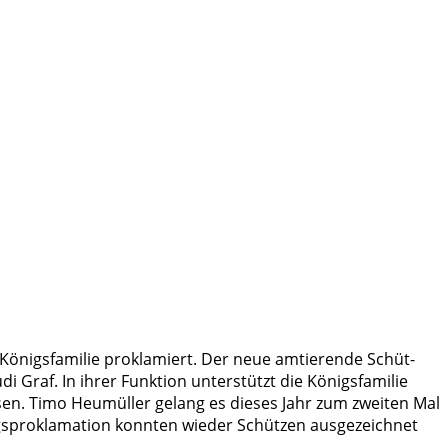
önigs­fa­mi­lie pro­kla­miert. Der neue amtie­ren­de Schüt­
 Graf. In ihrer Funk­ti­on unter­stützt die Königs­fa­mi­lie
s­sen. Timo Heu­mül­ler gelang es die­ses Jahr zum zwei­ten Mal
pro­kla­ma­ti­on konn­ten wie­der Schüt­zen aus­ge­zeich­net